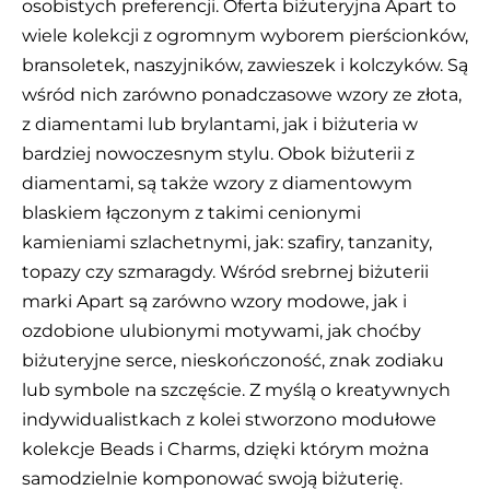
osobistych preferencji. Oferta biżuteryjna Apart to
wiele kolekcji z ogromnym wyborem pierścionków,
bransoletek, naszyjników, zawieszek i kolczyków. Są
wśród nich zarówno ponadczasowe wzory ze złota,
z diamentami lub brylantami, jak i biżuteria w
bardziej nowoczesnym stylu. Obok biżuterii z
diamentami, są także wzory z diamentowym
blaskiem łączonym z takimi cenionymi
kamieniami szlachetnymi, jak: szafiry, tanzanity,
topazy czy szmaragdy. Wśród srebrnej biżuterii
marki Apart są zarówno wzory modowe, jak i
ozdobione ulubionymi motywami, jak choćby
biżuteryjne serce, nieskończoność, znak zodiaku
lub symbole na szczęście. Z myślą o kreatywnych
indywidualistkach z kolei stworzono modułowe
kolekcje Beads i Charms, dzięki którym można
samodzielnie komponować swoją biżuterię.