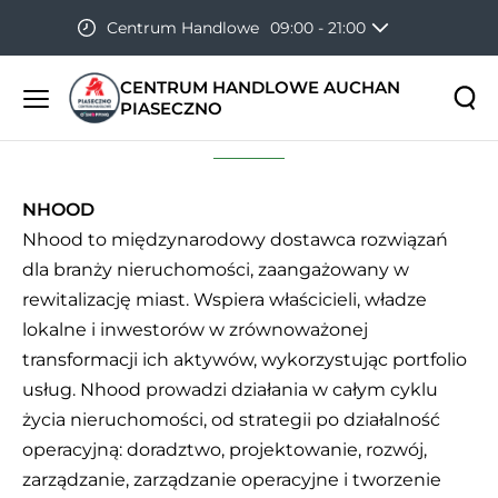
Centrum Handlowe
09:00 - 21:00
Strona główna
O nas
Hipermarket
06:00 - 22:00
CENTRUM HANDLOWE AUCHAN
PIASECZNO
Menu
O nas
główne
Szukaj
Szukaj
na
stronie
NHOOD
Nhood to międzynarodowy dostawca rozwiązań
dla branży nieruchomości, zaangażowany w
rewitalizację miast. Wspiera właścicieli, władze
lokalne i inwestorów w zrównoważonej
transformacji ich aktywów, wykorzystując portfolio
usług. Nhood prowadzi działania w całym cyklu
życia nieruchomości, od strategii po działalność
operacyjną: doradztwo, projektowanie, rozwój,
zarządzanie, zarządzanie operacyjne i tworzenie