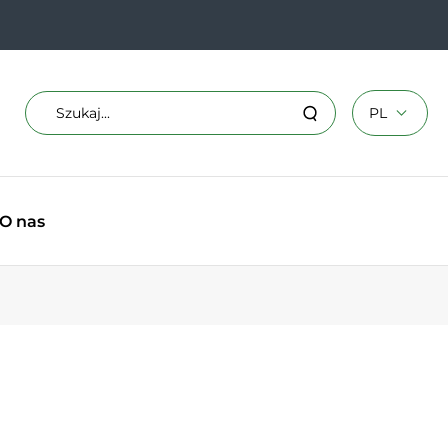
Sélectionner
Szukaj
PL
Szukaj
la
na
langue
stronie
EN
O nas