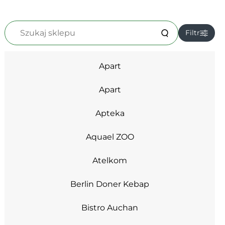
Szukaj
Filtr
sklepu
Apart
BIELIZNA (2)
BIŻUTERIA (5)
Apart
DZIECKO (1)
GASTRONOMIA (9)
Apteka
OBUWIE (2)
ODZIEŻ DAMSKA (6)
Aquael ZOO
ODZIEŻ DZIECIĘCA (2)
Atelkom
ODZIEŻ MĘSKA (2)
ROZRYWKA (2)
Berlin Doner Kebap
URODA (9)
USŁUGI (17)
Bistro Auchan
WYPOSAŻENIE WNĘTRZ (1)