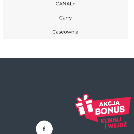
ZDROWIE (3)
CANAL+
ZWIERZĘTA (1)
Carry
Caseownia
Cheesecake Corner
Claire's
Cukiernia Sowa
Czas na Herbatę
Deichmann
Dnipro-M
Douglas
Facebook