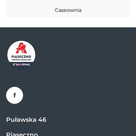
Caseownia
Cheesecake Corner
Claire's
Cukiernia Sowa
Czas na Herbatę
Deichmann
Dnipro-M
Facebook
Douglas
Puławska 46
Empik
Piaseczno