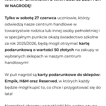
W NAGRODĘ!
Tylko w sobotę 27 czerwca
uczniowie, którzy
odwiedzą nasze centrum handlowe w
towarzystwie rodzica lub innej osoby pełnoletniej i
w specjalnym punkcie okażą świadectwo szkolne
za rok 2025/2026, będą mogli otrzymać
kartę
podarunkową o wartości 50 złotych
na zakupy w
wybranych sklepach w naszym centrum
handlowym!
W puli nagród są
karty podarunkowe do sklepów:
Empik, H&M oraz Reserved
, w których każdy
będzie mógł kupić to, co chce i przygotować się do
lata!
Nagradzać chcemy wszystkich! Nie ważne czy na